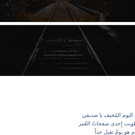
 اليوم المُخيف يا صديقي
طويت إِحدى صفحاتُ العُمر
وم هو يومٌ ثقيل جداً