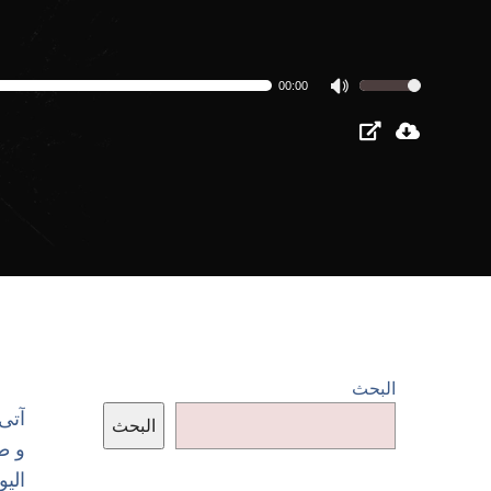
مشغل
00:00
استخدم
الصوت
مفاتيح
الأسهم
أعلى/
أسفل
لزيادة
أو
خفض
مستوى
الصوت.
البحث
‏آتى
البحث
‏و 
‏الي