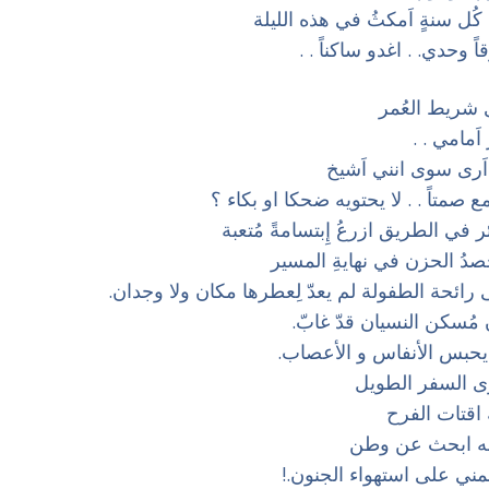
كُل سنةٍ اَمكثُ في هذه الليلة
قاً وحدي. . اغدو ساكناً . .
 شريط العُمر
 اَمامي . .
 اَرى سوى انني اَشيخ
مع صمتاً . . لا يحتويه ضحكا او بكاء ؟
ر في الطريق ازرعُ إِبتسامةً مُتعبة
صدُ الحزن في نهايةِ المسير
 رائحة الطفولة لم يعدّ لِعطرها مكان ولا وجدان.
ن مُسكن النسيان قدّ غابّ.
 يحبس الأنفاس و الأعصاب.
ى السفر الطويل
ه اقتات الفرح
نه ابحث عن وطن
غمني على استهواء الجنون.!