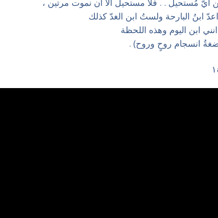
 أيّ مُستحيل . . فلا مستحيل الا ان نموت مرتين ،
اعدّ ابنُ البارحة ولستُ ابن الغدّ كذلك
 انني ابن اليوم وهذه اللحظة
ضغةُ انسجام روحٍ وروح) .