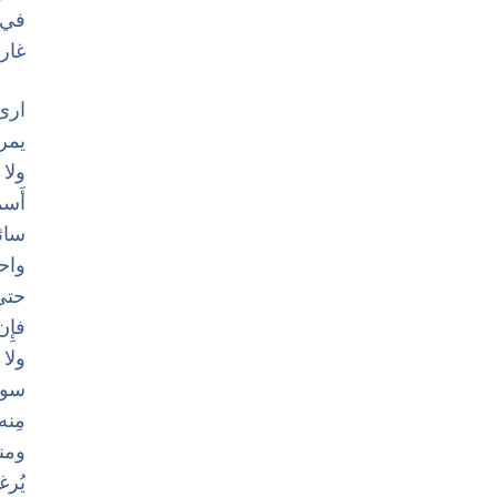
‏في 
‏غار
‏ارى
‏يمر
‏ولا
‏أَس
‏سائ
‏واح
‏حتى
‏فإِ
‏ولا
‏سو
‏مِن
‏وم
‏يُر