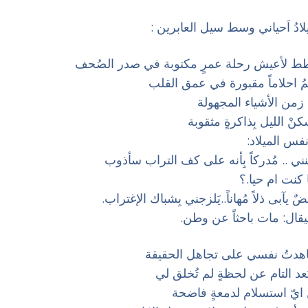
يلادُ اَحياني وسط سيل العابرين :
خطط لأعيش رحلة عمرٍ مكتوبة في صدر الصُحف
لمُ احلاماً مقبورة في عمق القلب
زمن الأشياء المجهولة
كنْ الليل بِذاكرةٍ مثقوبة
 نفس الميلاد:
نني .. مُدركاً بِأنه على كف التراب سأذوب
تا كنت ام حيا.؟
ضٌ يآبى ذلاً مُهاناً..يَلزجني بِشباك الإغتراب.
قال: مات باحثاً عن وطن.
عاهدتُ نفسي على تجاهل الحقيقة
بُعد التام عن لحظةٍ لم تُخلق لي
 ايّ استسلام لدمعةٍ فاضحة