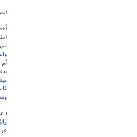
‏الم
‏اُ
‏اَح
‏في 
‏واس
‏ثُم
‏يدف
‏مَي
‏غام
‏وسي
‏( 
‏وال
‏عن