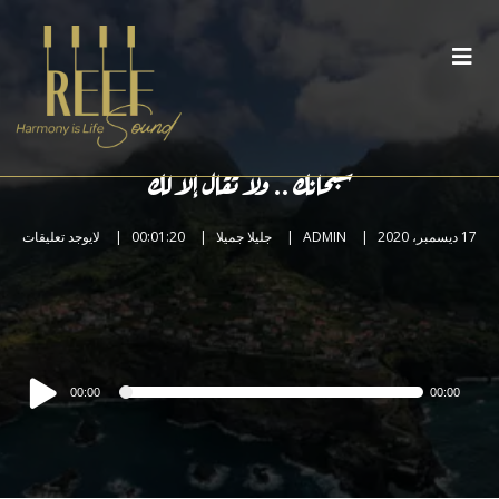
سبحانك .. ولا تقال إلا لك
17 ديسمبر، 2020
ADMIN
جليلا جميلا
00:01:20
لايوجد تعليقات
مشغل
00:00
00:00
الصوت