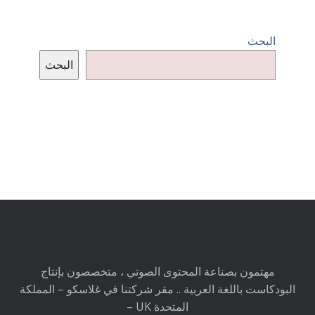
البحث
البحث
مهتمون بصناعة المحتوى الصوتي ، متخصصون بإنتاج
البودكاست باللغة العربية .. مقر شركتنا في غلاسكو – المملكة
المتحدة UK –