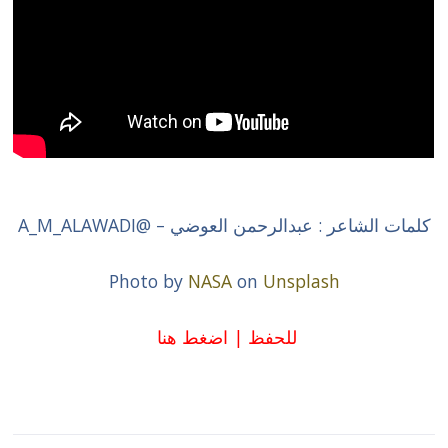
كلمات الشاعر : عبدالرحمن العوضي – @A_M_ALAWADI
Photo by
NASA
on
Unsplash
للحفظ |
اضغط هنا