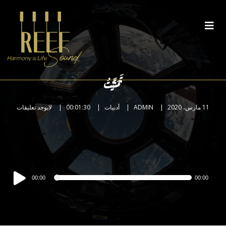
تَمَنَّيْتُ
11 مارس، 2020
ADMIN
أدبيات
00:01:30
لايوجد تعليقات
مشغل
00:00
00:00
الصوت