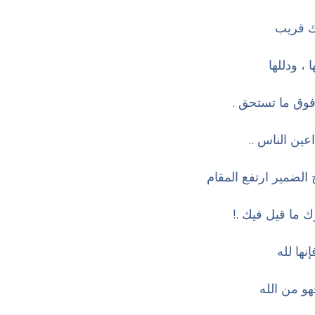
ك قريب
 ، ودللها
فوق ما تستحق .
ين الناس ..
الضمير ارتفع المقام
ما قيل فيك .!
نها لله
و من الله