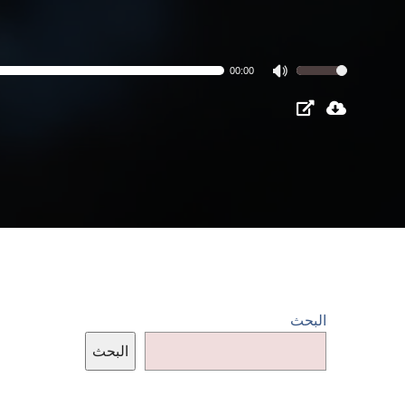
مشغل
00:00
استخدم
الصوت
مفاتيح
الأسهم
أعلى/
أسفل
لزيادة
أو
خفض
مستوى
الصوت.
البحث
البحث