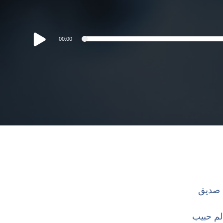
00:00
 صديق
لم حبيب